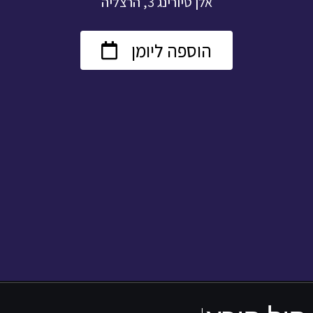
אלן טיורינג 3, הרצליה
הוספה ליומן